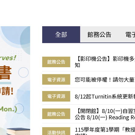
全部
館務公告
電
【影印機公告】影印機多
館務公告
知
您可能被停權！請勿大量
電子資源
8/12起Turnitin系
電子資源
【開閉館】8/10(一)
館務公告
公告 8/10(一) Reading R
115學年度第1學期「
活動快訊