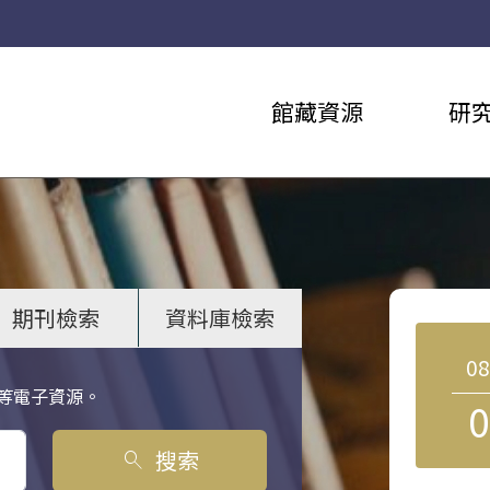
館藏資源
研
期刊檢索
資料庫檢索
0
等電子資源。
0
搜索
search