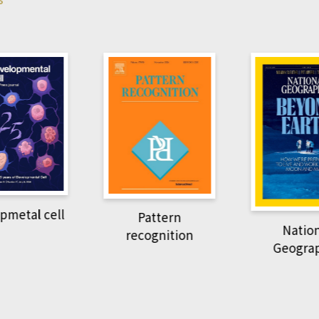
Harvard B
attern
Revi
National
ognition
Geographic