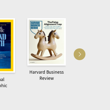
usiness
ACS Catalysi
萌動力一頁漫畫學生
ew
物力學