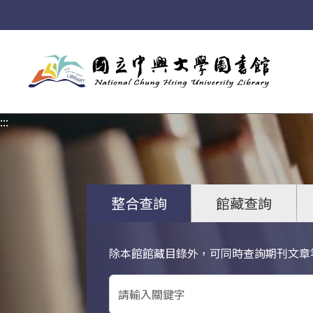
:::
:::
整合查詢
館藏查詢
除本館館藏目錄外，可同時查詢期刊文章
關鍵字搜尋