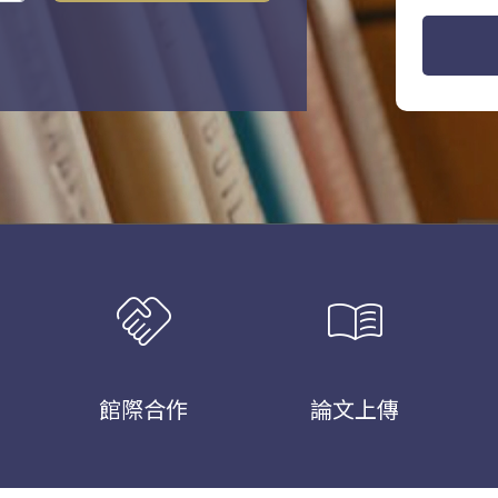
handshake
menu_book
館際合作
論文上傳