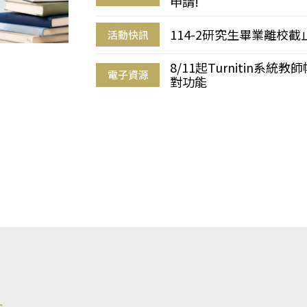
申請!
114-2研究生畢業離校
活動快訊
8/11起Turnitin系
電子資源
對功能
s