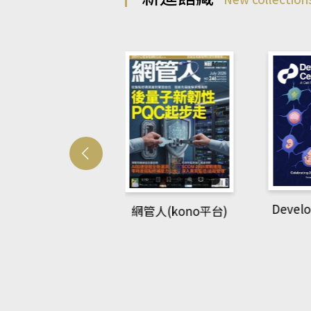
Developmetal cell
管人(kono平台)
P
rec