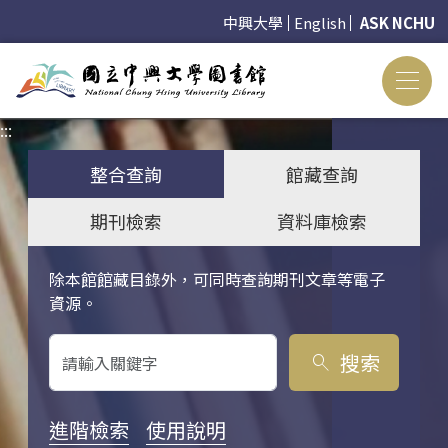
中興大學
English
ASK NCHU
:::
:::
整合查詢
館藏查詢
期刊檢索
資料庫檢索
除本館館藏目錄外，可同時查詢期刊文章等電子
關鍵字搜尋
資源。
搜索
search
進階檢索
使用說明