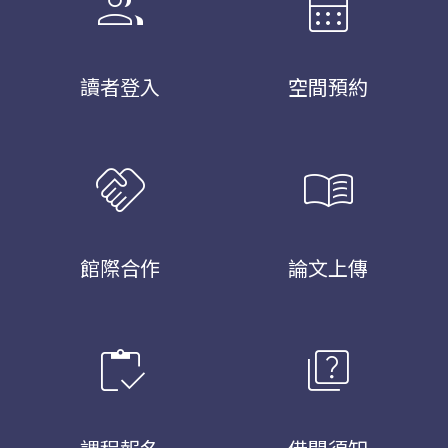
group
calendar_month
讀者登入
空間預約
handshake
menu_book
館際合作
論文上傳
inventory
quiz