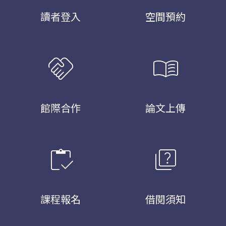
讀者登入
空間預約
handshake
menu_book
館際合作
論文上傳
inventory
quiz
課程報名
借閱須知