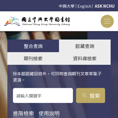
中興大學
English
ASK NCHU
:::
:::
整合查詢
館藏查詢
期刊檢索
資料庫檢索
除本館館藏目錄外，可同時查詢期刊文章等電子
關鍵字搜尋
資源。
搜索
search
進階檢索
使用說明