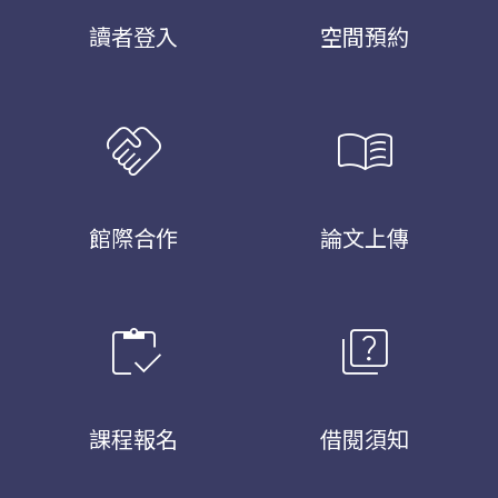
讀者登入
空間預約
handshake
menu_book
館際合作
論文上傳
inventory
quiz
課程報名
借閱須知