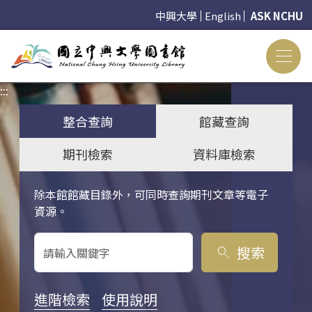
中興大學
English
ASK NCHU
:::
:::
整合查詢
館藏查詢
期刊檢索
資料庫檢索
除本館館藏目錄外，可同時查詢期刊文章等電子
關鍵字搜尋
資源。
搜索
search
進階檢索
使用說明