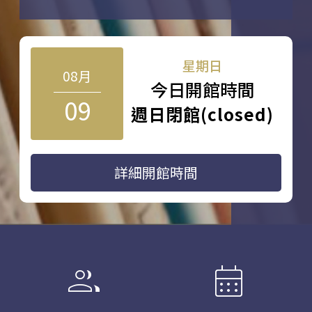
星期日
08月
今日開館時間
09
週日閉館(closed)
詳細開館時間
group
calendar_month