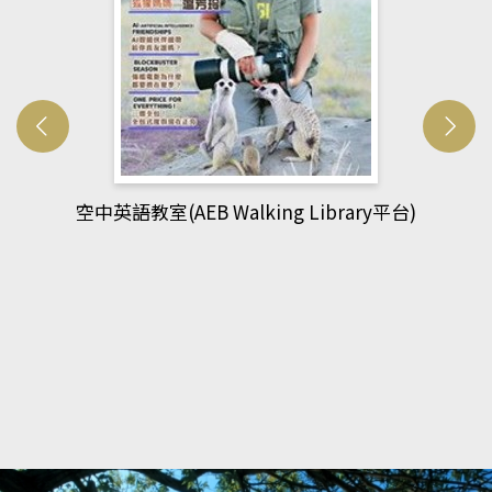
台)
網管人(kono平台)