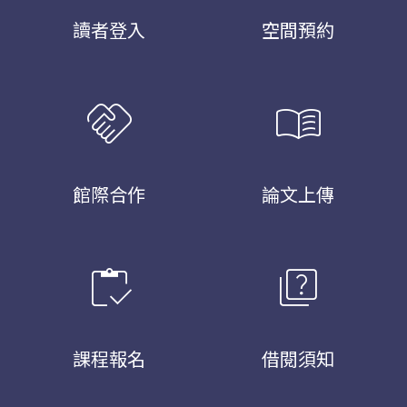
讀者登入
空間預約
handshake
menu_book
館際合作
論文上傳
inventory
quiz
課程報名
借閱須知