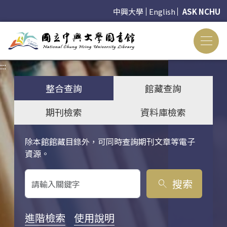
中興大學
English
ASK NCHU
:::
:::
整合查詢
館藏查詢
期刊檢索
資料庫檢索
除本館館藏目錄外，可同時查詢期刊文章等電子
關鍵字搜尋
資源。
搜索
search
進階檢索
使用說明