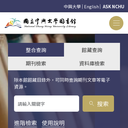
中興大學
English
ASK NCHU
:::
:::
整合查詢
館藏查詢
期刊檢索
資料庫檢索
除本館館藏目錄外，可同時查詢期刊文章等電子
關鍵字搜尋
資源。
搜索
search
進階檢索
使用說明