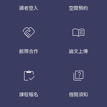
讀者登入
空間預約
handshake
menu_book
館際合作
論文上傳
inventory
quiz
課程報名
借閱須知