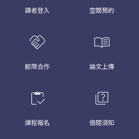
讀者登入
空間預約
handshake
menu_book
館際合作
論文上傳
inventory
quiz
課程報名
借閱須知