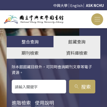
中興大學
English
ASK NCHU
:::
:::
整合查詢
館藏查詢
期刊檢索
資料庫檢索
除本館館藏目錄外，可同時查詢期刊文章等電子
關鍵字搜尋
資源。
搜索
search
進階檢索
使用說明