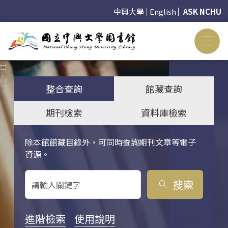
中興大學
English
ASK NCHU
:::
:::
整合查詢
館藏查詢
期刊檢索
資料庫檢索
除本館館藏目錄外，可同時查詢期刊文章等電子
關鍵字搜尋
資源。
搜索
search
進階檢索
使用說明