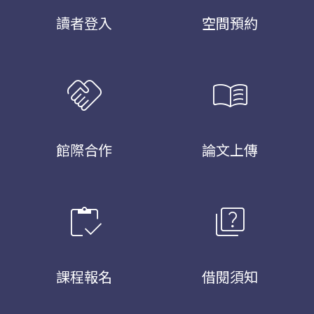
讀者登入
空間預約
handshake
menu_book
館際合作
論文上傳
inventory
quiz
課程報名
借閱須知