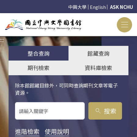
中興大學
English
ASK NCHU
:::
:::
整合查詢
館藏查詢
期刊檢索
資料庫檢索
除本館館藏目錄外，可同時查詢期刊文章等電子
關鍵字搜尋
資源。
搜索
search
進階檢索
使用說明