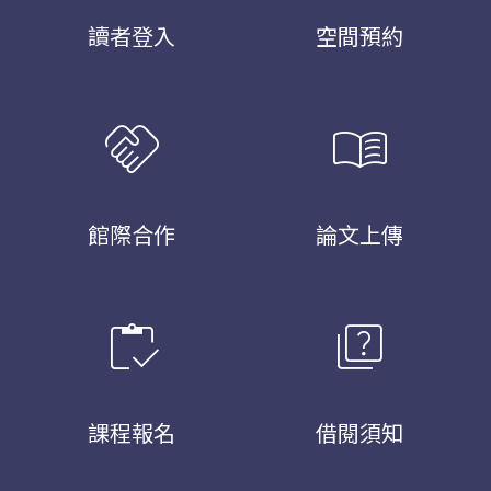
讀者登入
空間預約
handshake
menu_book
館際合作
論文上傳
inventory
quiz
課程報名
借閱須知