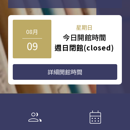
星期日
08月
今日開館時間
09
週日閉館(closed)
詳細開館時間
group
calendar_month