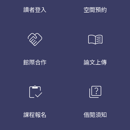
讀者登入
空間預約
handshake
menu_book
館際合作
論文上傳
inventory
quiz
課程報名
借閱須知