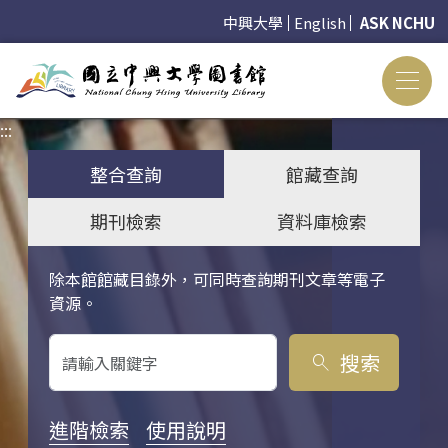
中興大學
English
ASK NCHU
:::
:::
整合查詢
館藏查詢
期刊檢索
資料庫檢索
除本館館藏目錄外，可同時查詢期刊文章等電子
關鍵字搜尋
資源。
搜索
search
進階檢索
使用說明