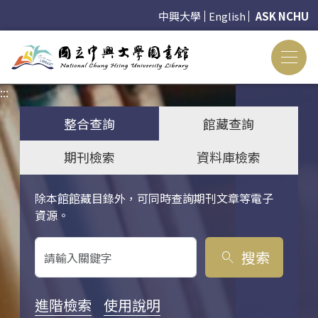
中興大學
English
ASK NCHU
:::
:::
整合查詢
館藏查詢
期刊檢索
資料庫檢索
除本館館藏目錄外，可同時查詢期刊文章等電子
關鍵字搜尋
資源。
搜索
search
進階檢索
使用說明