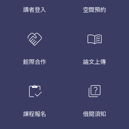
讀者登入
空間預約
handshake
menu_book
館際合作
論文上傳
inventory
quiz
課程報名
借閱須知