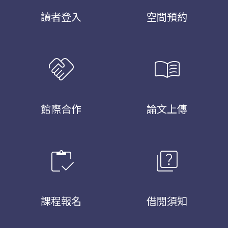
讀者登入
空間預約
handshake
menu_book
館際合作
論文上傳
inventory
quiz
課程報名
借閱須知