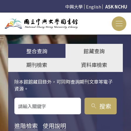
中興大學
English
ASK NCHU
:::
:::
整合查詢
館藏查詢
期刊檢索
資料庫檢索
除本館館藏目錄外，可同時查詢期刊文章等電子
關鍵字搜尋
資源。
搜索
search
進階檢索
使用說明