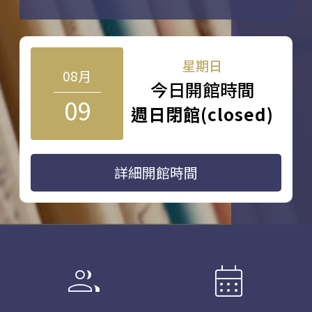
星期日
08月
今日開館時間
09
週日閉館(closed)
詳細開館時間
group
calendar_month