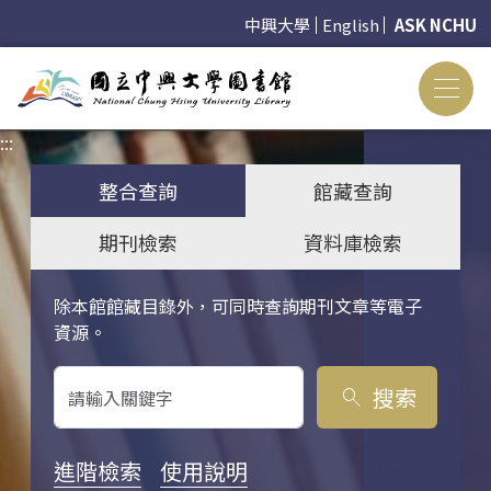
中興大學
English
ASK NCHU
:::
:::
整合查詢
館藏查詢
期刊檢索
資料庫檢索
除本館館藏目錄外，可同時查詢期刊文章等電子
關鍵字搜尋
資源。
搜索
search
進階檢索
使用說明