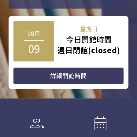
星期日
08月
今日開館時間
09
週日閉館(closed)
詳細開館時間
group
calendar_month