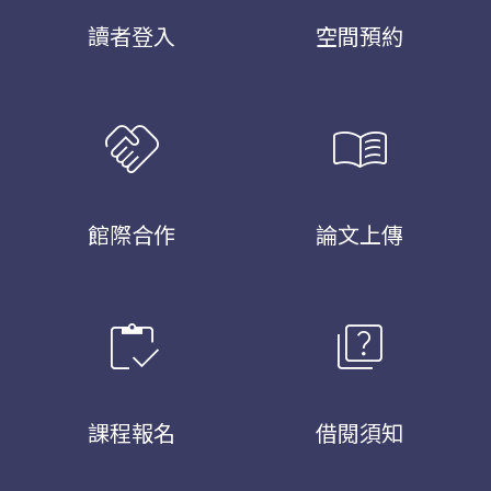
讀者登入
空間預約
handshake
menu_book
館際合作
論文上傳
inventory
quiz
課程報名
借閱須知