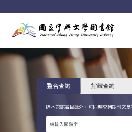
:::
:::
整合查詢
館藏查詢
除本館館藏目錄外，可同時查詢期刊文章
關鍵字搜尋