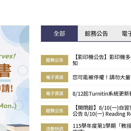
全部
館務公告
電
【影印機公告】影印機多
館務公告
知
您可能被停權！請勿大量
電子資源
8/12起Turnitin系
電子資源
【開閉館】8/10(一)
館務公告
公告 8/10(一) Reading R
115學年度第1學期「
活動快訊