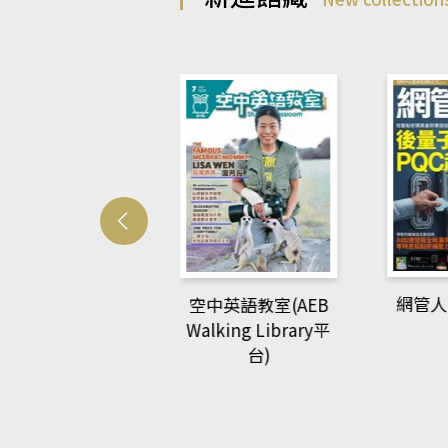
Develo
網管人(kono平台)
中英語教室(AEB
lking Library平
台)