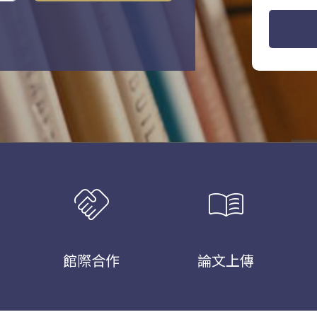
handshake
menu_book
館際合作
論文上傳