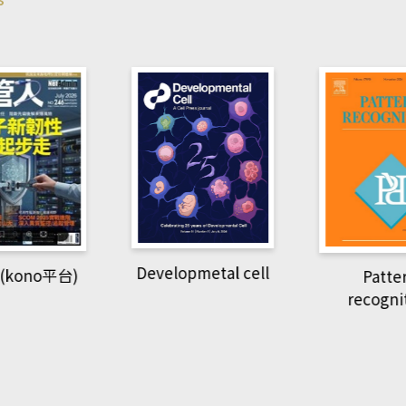
pmetal cell
Pattern
Natio
recognition
Geogra