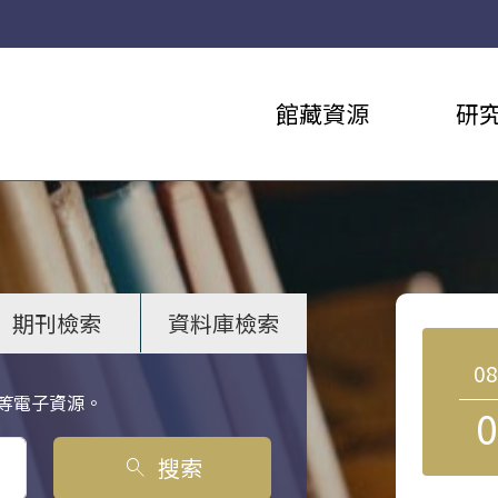
館藏資源
研
期刊檢索
資料庫檢索
0
等電子資源。
0
搜索
search