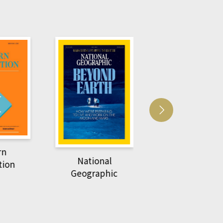
Harvard Business
萌動力一頁漫畫
Review
nal
物力學
phic