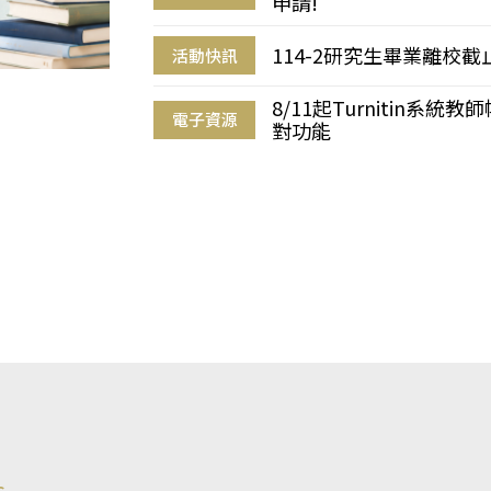
申請!
114-2研究生畢業離校
活動快訊
8/11起Turnitin系
電子資源
對功能
s