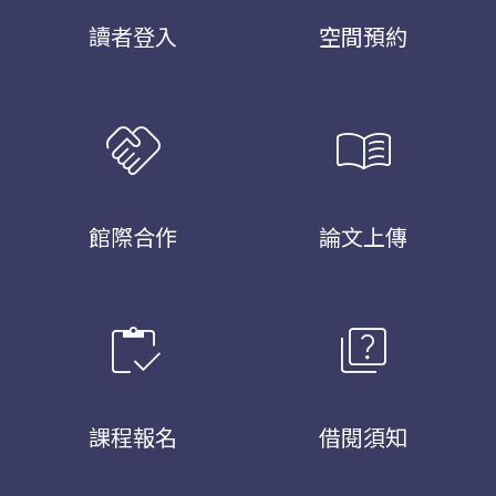
讀者登入
空間預約
handshake
menu_book
館際合作
論文上傳
inventory
quiz
課程報名
借閱須知