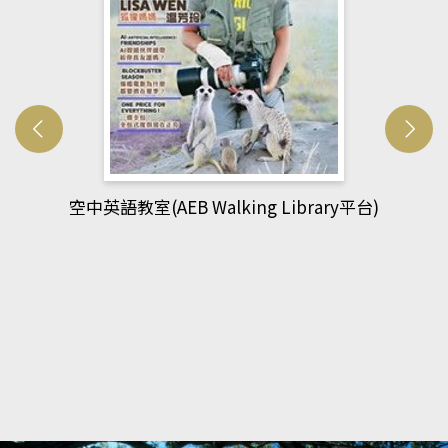
台)
網管人(kono平台)