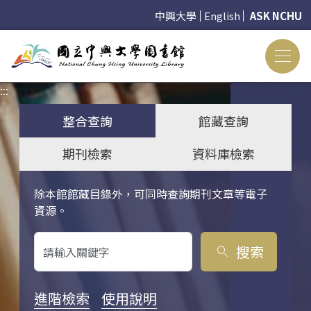
中興大學
English
ASK NCHU
:::
:::
整合查詢
館藏查詢
期刊檢索
資料庫檢索
除本館館藏目錄外，可同時查詢期刊文章等電子
關鍵字搜尋
資源。
搜索
search
進階檢索
使用說明