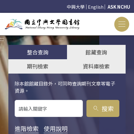
中興大學
English
ASK NCHU
:::
:::
整合查詢
館藏查詢
期刊檢索
資料庫檢索
除本館館藏目錄外，可同時查詢期刊文章等電子
關鍵字搜尋
資源。
搜索
search
進階檢索
使用說明