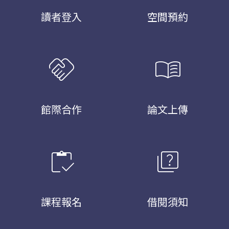
讀者登入
空間預約
handshake
menu_book
館際合作
論文上傳
inventory
quiz
課程報名
借閱須知