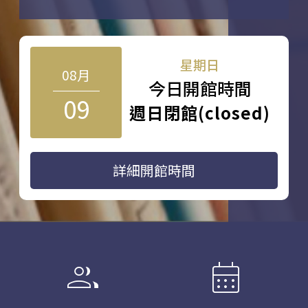
星期日
08月
今日開館時間
09
週日閉館(closed)
詳細開館時間
group
calendar_month