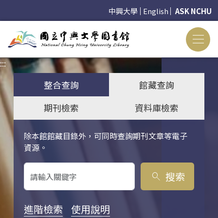
中興大學
English
ASK NCHU
:::
:::
整合查詢
館藏查詢
期刊檢索
資料庫檢索
除本館館藏目錄外，可同時查詢期刊文章等電子
關鍵字搜尋
資源。
搜索
search
進階檢索
使用說明