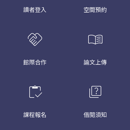
讀者登入
空間預約
handshake
menu_book
館際合作
論文上傳
inventory
quiz
課程報名
借閱須知