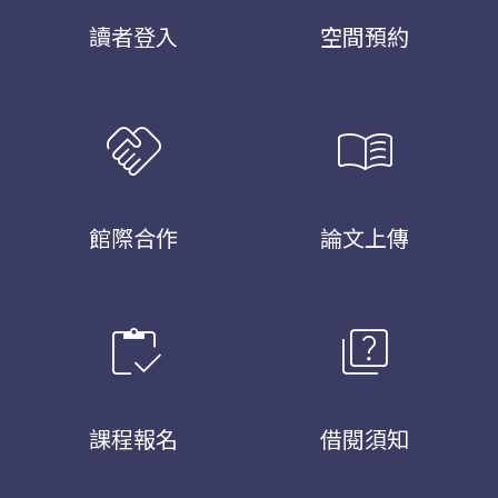
讀者登入
空間預約
handshake
menu_book
館際合作
論文上傳
inventory
quiz
課程報名
借閱須知