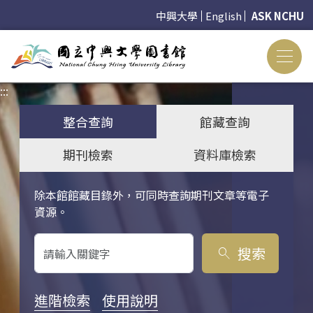
中興大學
English
ASK NCHU
:::
:::
整合查詢
館藏查詢
期刊檢索
資料庫檢索
除本館館藏目錄外，可同時查詢期刊文章等電子
關鍵字搜尋
資源。
搜索
search
進階檢索
使用說明