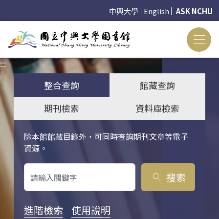
中興大學
English
ASK NCHU
:::
:::
整合查詢
館藏查詢
期刊檢索
資料庫檢索
除本館館藏目錄外，可同時查詢期刊文章等電子
關鍵字搜尋
資源。
搜索
search
進階檢索
使用說明