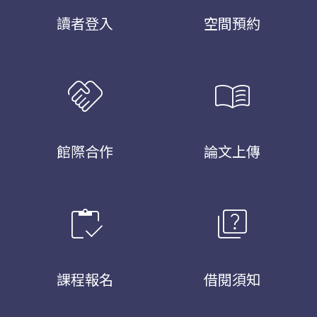
讀者登入
空間預約
handshake
menu_book
館際合作
論文上傳
inventory
quiz
課程報名
借閱須知