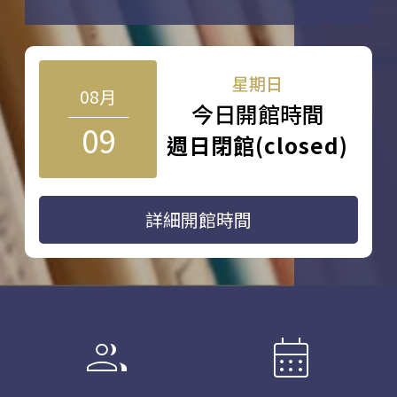
星期日
08月
今日開館時間
09
週日閉館(closed)
詳細開館時間
group
calendar_month