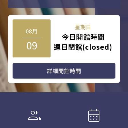
星期日
08月
今日開館時間
09
週日閉館(closed)
詳細開館時間
group
calendar_month