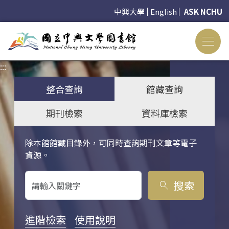
中興大學
English
ASK NCHU
:::
:::
整合查詢
館藏查詢
期刊檢索
資料庫檢索
除本館館藏目錄外，可同時查詢期刊文章等電子
關鍵字搜尋
資源。
搜索
search
進階檢索
使用說明