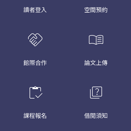
讀者登入
空間預約
handshake
menu_book
館際合作
論文上傳
inventory
quiz
課程報名
借閱須知