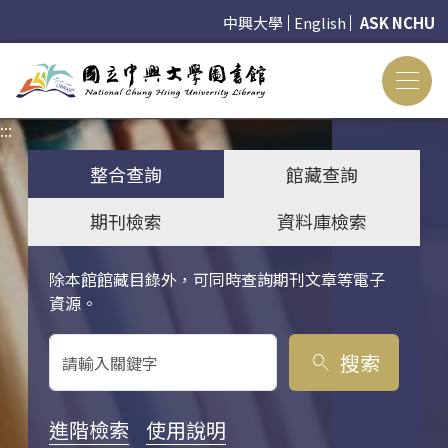
中興大學
English
ASK NCHU
:::
:::
整合查詢
館藏查詢
期刊檢索
資料庫檢索
除本館館藏目錄外，可同時查詢期刊文章等電子
關鍵字搜尋
資源。
搜索
search
進階檢索
使用說明