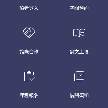
讀者登入
空間預約
handshake
menu_book
館際合作
論文上傳
inventory
quiz
課程報名
借閱須知