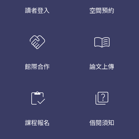
讀者登入
空間預約
handshake
menu_book
館際合作
論文上傳
inventory
quiz
課程報名
借閱須知