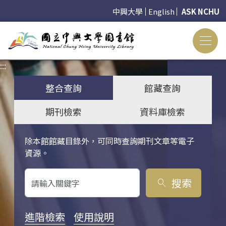
中興大學
English
ASK NCHU
:::
:::
整合查詢
館藏查詢
期刊檢索
資料庫檢索
除本館館藏目錄外，可同時查詢期刊文章等電子
關鍵字搜尋
資源。
搜索
search
進階檢索
使用說明