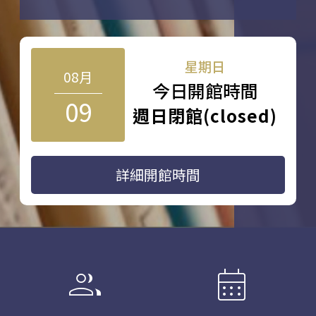
星期日
08月
今日開館時間
09
週日閉館(closed)
詳細開館時間
group
calendar_month