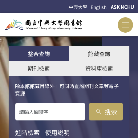
中興大學
English
ASK NCHU
:::
:::
整合查詢
館藏查詢
期刊檢索
資料庫檢索
除本館館藏目錄外，可同時查詢期刊文章等電子
關鍵字搜尋
資源。
搜索
search
進階檢索
使用說明