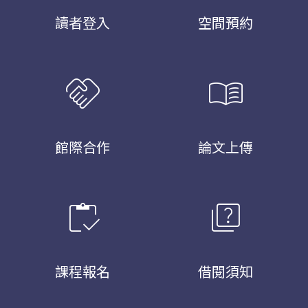
讀者登入
空間預約
handshake
menu_book
館際合作
論文上傳
inventory
quiz
課程報名
借閱須知