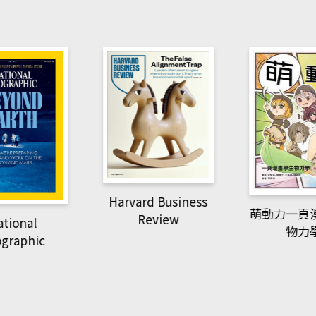
Harvard Business
萌動力一頁
Review
tional
物力
graphic