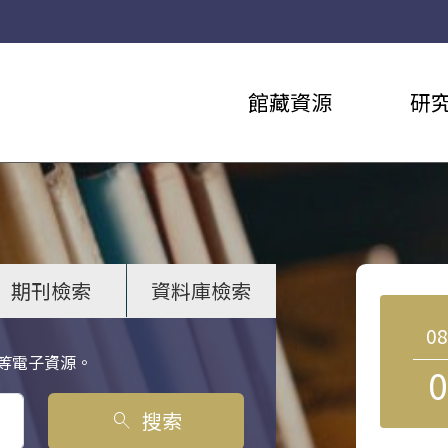
館藏資源
研
期刊檢索
資料庫檢索
0
等電子資源。
0
搜索
search