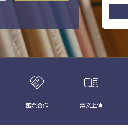
handshake
menu_book
館際合作
論文上傳