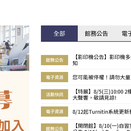
全部
館務公告
電
【影印機公告】影印機多
館務公告
知
您可能被停權！請勿大量
電子資源
【特展】8/5(三)10:0
活動快訊
大聲響，敬請見諒!
8/12起Turnitin系
電子資源
【開閉館】8/10(一)
館務公告