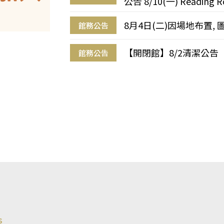
公告 8/10(一) Reading R
8月4日(二)因場地布置, 
館務公告
【開閉館】8/2清潔公告
館務公告
s