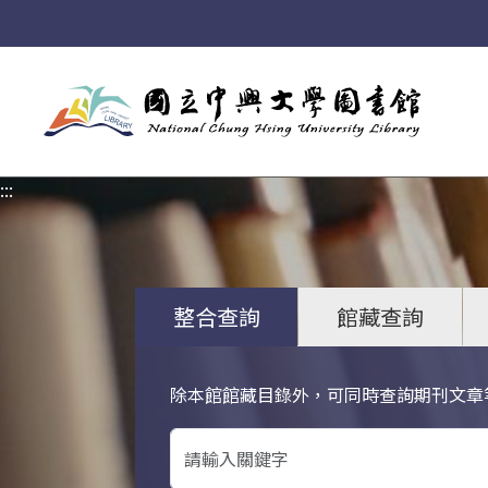
:::
:::
整合查詢
館藏查詢
除本館館藏目錄外，可同時查詢期刊文章
關鍵字搜尋