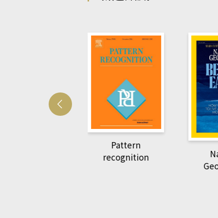
velopmetal cell
Pattern
Na
recognition
Geo