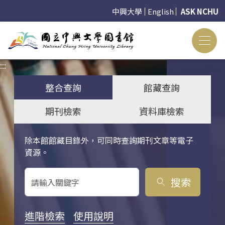
中興大學
English
ASK NCHU
:::
:::
整合查詢
館藏查詢
期刊檢索
資料庫檢索
除本館館藏目錄外，可同時查詢期刊文章等電子
關鍵字搜尋
資源。
搜索
search
進階檢索
使用說明