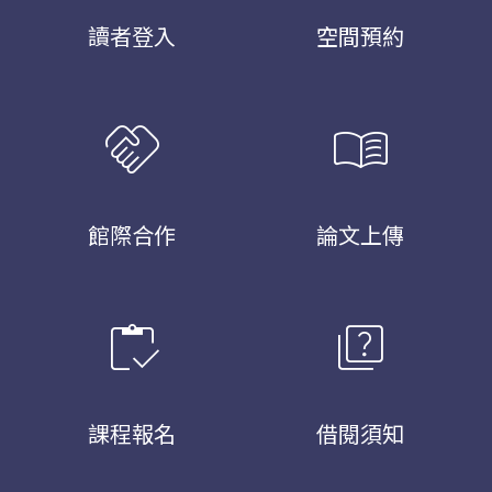
讀者登入
空間預約
handshake
menu_book
館際合作
論文上傳
inventory
quiz
課程報名
借閱須知