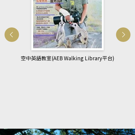
台)
網管人(kono平台)