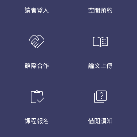
讀者登入
空間預約
handshake
menu_book
館際合作
論文上傳
inventory
quiz
課程報名
借閱須知