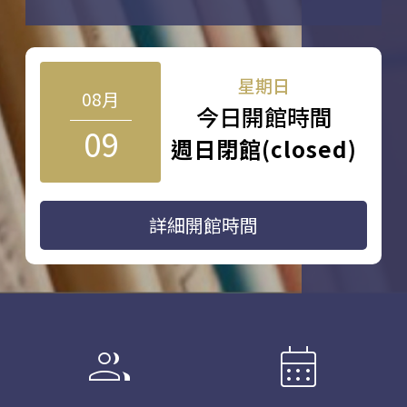
星期日
08月
今日開館時間
09
週日閉館(closed)
詳細開館時間
group
calendar_month