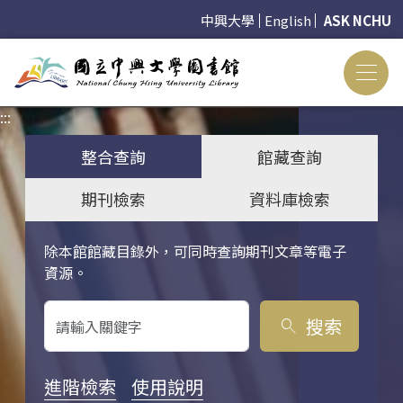
中興大學
English
ASK NCHU
:::
:::
整合查詢
館藏查詢
期刊檢索
資料庫檢索
除本館館藏目錄外，可同時查詢期刊文章等電子
關鍵字搜尋
資源。
搜索
search
進階檢索
使用說明