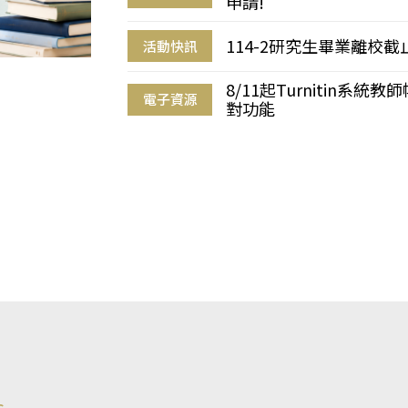
申請!
114-2研究生畢業離校
活動快訊
8/11起Turnitin系
電子資源
對功能
s