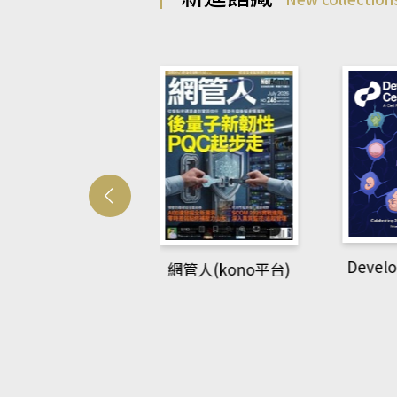
Develo
網管人(kono平台)
中英語教室(AEB
lking Library平
台)