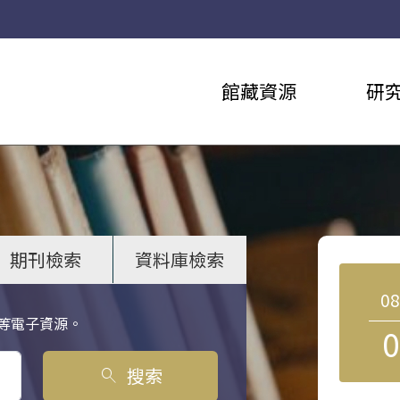
館藏資源
研
期刊檢索
資料庫檢索
0
等電子資源。
0
搜索
search