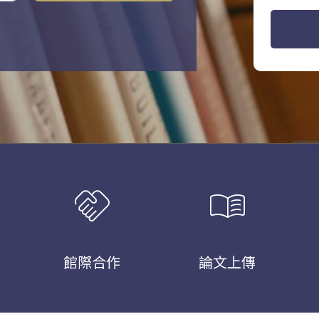
handshake
menu_book
館際合作
論文上傳