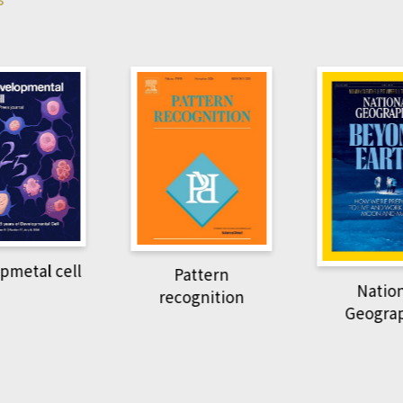
pmetal cell
Pattern
Natio
recognition
Geogra