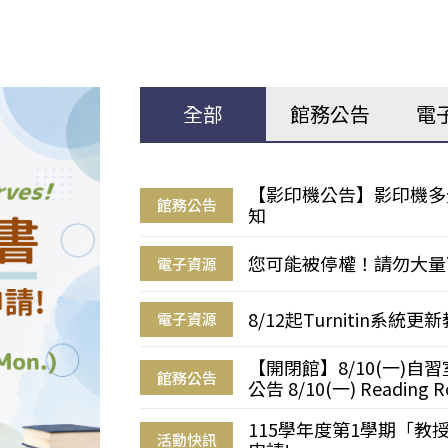
全部
館務公告
電
【影印機公告】影印機多
館務公告
知
您可能被停權！請勿大量
電子資源
8/12起Turnitin系
電子資源
【開閉館】8/10(一)
館務公告
公告 8/10(一) Reading R
115學年度第1學期「
活動快訊