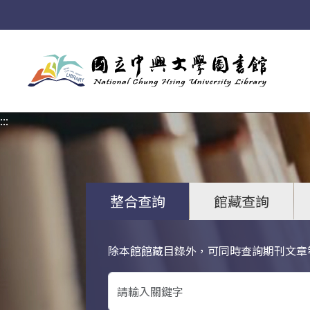
:::
:::
整合查詢
館藏查詢
除本館館藏目錄外，可同時查詢期刊文章
關鍵字搜尋