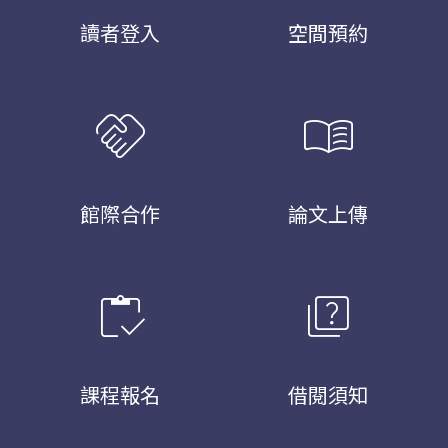
讀者登入
空間預約
handshake
menu_book
館際合作
論文上傳
inventory
quiz
課程報名
借閱須知