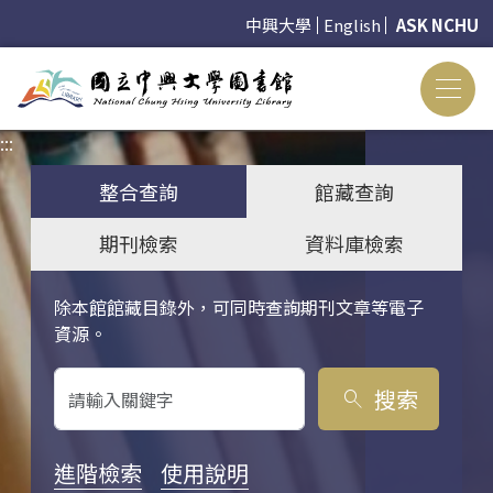
中興大學
English
ASK NCHU
:::
:::
整合查詢
館藏查詢
期刊檢索
資料庫檢索
除本館館藏目錄外，可同時查詢期刊文章等電子
關鍵字搜尋
資源。
搜索
search
進階檢索
使用說明