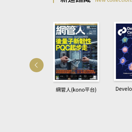
Developmetal cell
管人(kono平台)
P
rec