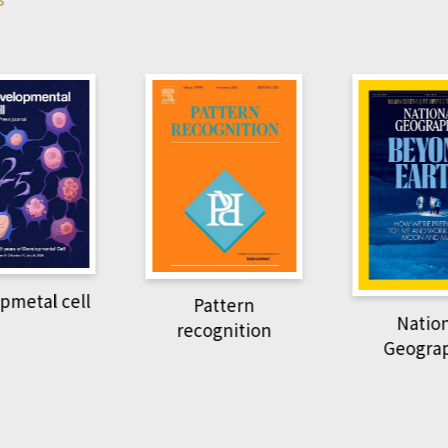
Harvard B
attern
Revi
National
ognition
Geographic