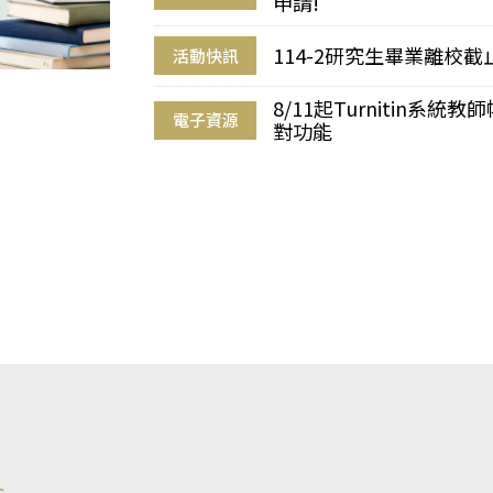
申請!
114-2研究生畢業離校
活動快訊
8/11起Turnitin系
電子資源
對功能
s