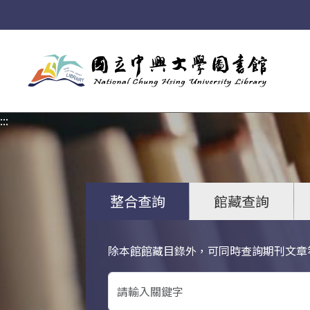
:::
:::
整合查詢
館藏查詢
除本館館藏目錄外，可同時查詢期刊文章
關鍵字搜尋