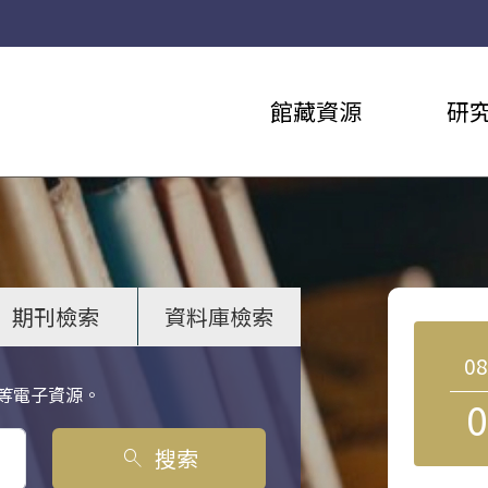
館藏資源
研
期刊檢索
資料庫檢索
0
等電子資源。
0
搜索
search