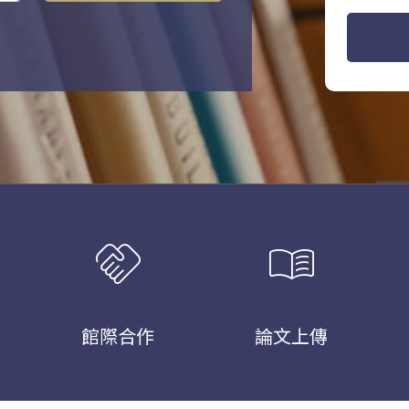
handshake
menu_book
館際合作
論文上傳