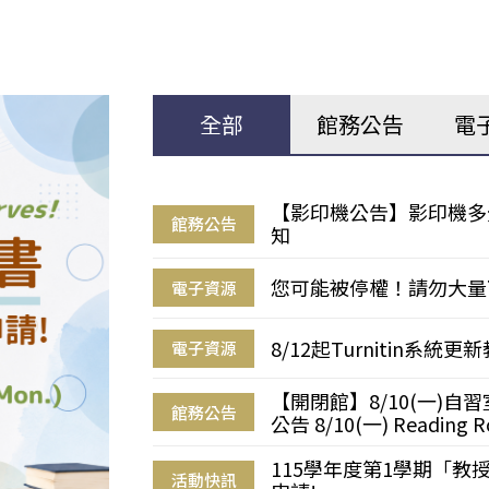
全部
館務公告
電
【影印機公告】影印機多
館務公告
知
您可能被停權！請勿大量
電子資源
8/12起Turnitin系
電子資源
【開閉館】8/10(一)
館務公告
公告 8/10(一) Reading R
115學年度第1學期「
活動快訊