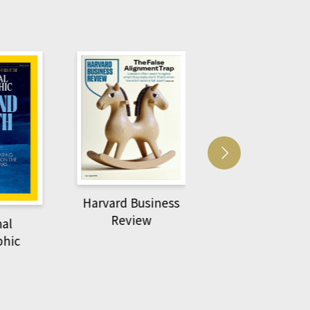
usiness
ACS Catalysi
萌動力一頁漫畫學生
ew
物力學