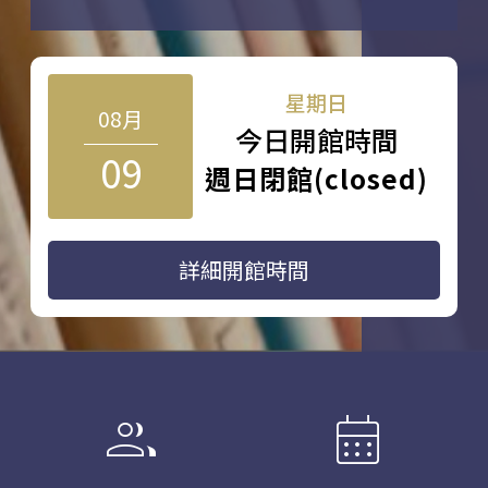
星期日
08月
今日開館時間
09
週日閉館(closed)
詳細開館時間
group
calendar_month