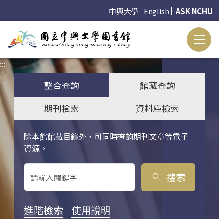
中興大學
English
ASK NCHU
:::
:::
整合查詢
館藏查詢
期刊檢索
資料庫檢索
除本館館藏目錄外，可同時查詢期刊文章等電子
關鍵字搜尋
資源。
搜索
search
進階檢索
使用說明