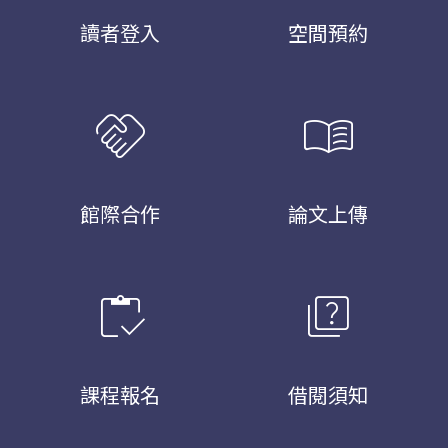
讀者登入
空間預約
handshake
menu_book
館際合作
論文上傳
inventory
quiz
課程報名
借閱須知