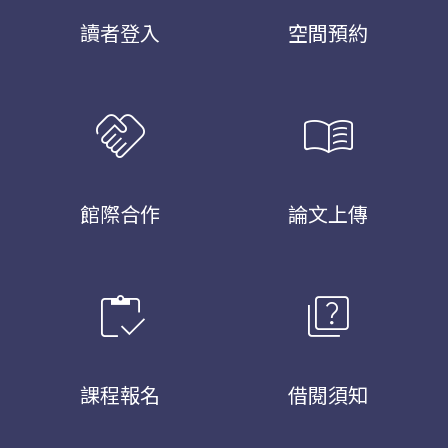
讀者登入
空間預約
handshake
menu_book
館際合作
論文上傳
inventory
quiz
課程報名
借閱須知