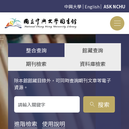
中興大學
English
ASK NCHU
:::
:::
整合查詢
館藏查詢
期刊檢索
資料庫檢索
除本館館藏目錄外，可同時查詢期刊文章等電子
關鍵字搜尋
資源。
搜索
search
進階檢索
使用說明