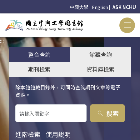
中興大學
English
ASK NCHU
:::
:::
整合查詢
館藏查詢
期刊檢索
資料庫檢索
除本館館藏目錄外，可同時查詢期刊文章等電子
關鍵字搜尋
資源。
搜索
search
進階檢索
使用說明