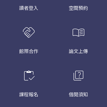
讀者登入
空間預約
handshake
menu_book
館際合作
論文上傳
inventory
quiz
課程報名
借閱須知