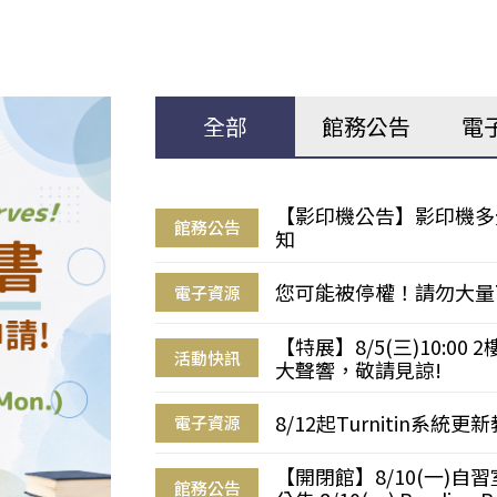
全部
館務公告
電
【影印機公告】影印機多
館務公告
知
您可能被停權！請勿大量
電子資源
【特展】8/5(三)10:0
活動快訊
大聲響，敬請見諒!
8/12起Turnitin系
電子資源
【開閉館】8/10(一)
館務公告