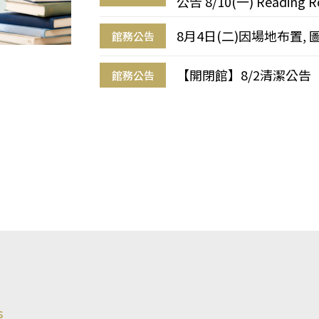
公告 8/10(一) Reading R
8月4日(二)因場地布置, 
館務公告
【開閉館】8/2清潔公告
館務公告
s