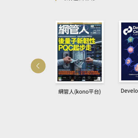
Develo
網管人(kono平台)
中英語教室(AEB
lking Library平
台)