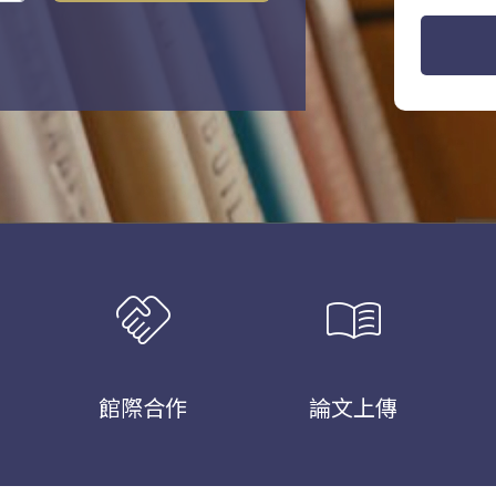
handshake
menu_book
館際合作
論文上傳