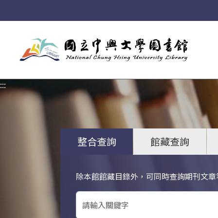
:::
:::
整合查詢
館藏查詢
除本館館藏目錄外，可同時查詢期刊文章
關鍵字搜尋