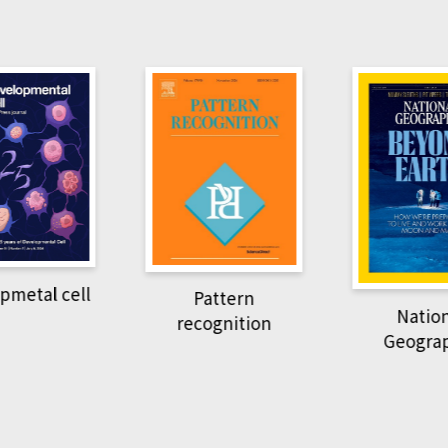
pmetal cell
Pattern
Natio
recognition
Geogra