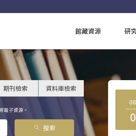
館藏資源
研
期刊檢索
資料庫檢索
0
等電子資源。
0
搜索
search