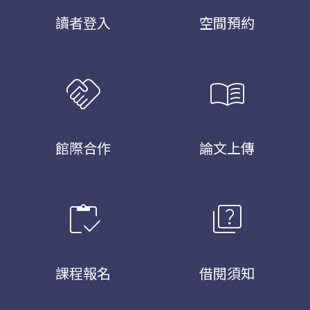
讀者登入
空間預約
handshake
menu_book
館際合作
論文上傳
inventory
quiz
課程報名
借閱須知