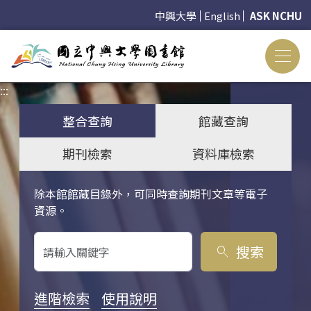
中興大學
English
ASK NCHU
:::
:::
整合查詢
館藏查詢
期刊檢索
資料庫檢索
除本館館藏目錄外，可同時查詢期刊文章等電子
關鍵字搜尋
資源。
搜索
search
進階檢索
使用說明