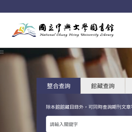
:::
:::
整合查詢
館藏查詢
除本館館藏目錄外，可同時查詢期刊文章
關鍵字搜尋