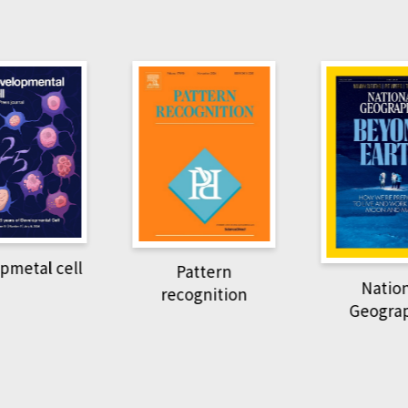
pmetal cell
Pattern
Natio
recognition
Geogra