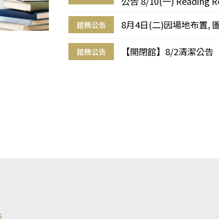
公告 8/10(一) Reading R
8月4日(二)因場地布置, 
館務公告
【開閉館】8/2清潔公告
館務公告
s