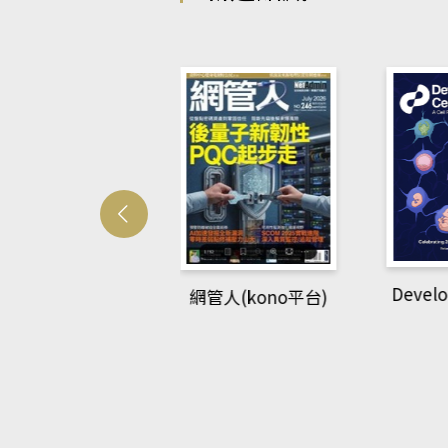
Develo
網管人(kono平台)
中英語教室(AEB
lking Library平
台)