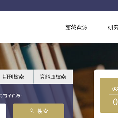
館藏資源
研
期刊檢索
資料庫檢索
0
等電子資源。
0
搜索
search