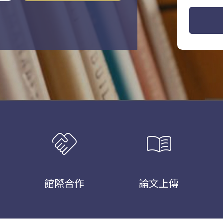
handshake
menu_book
館際合作
論文上傳