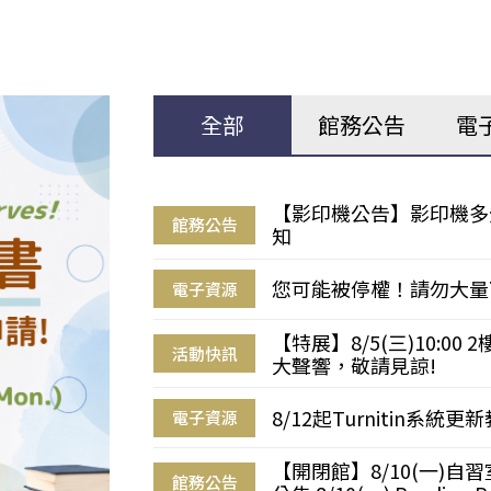
全部
館務公告
電
【影印機公告】影印機多
館務公告
知
您可能被停權！請勿大量
電子資源
【特展】8/5(三)10:0
活動快訊
大聲響，敬請見諒!
8/12起Turnitin系
電子資源
【開閉館】8/10(一)
館務公告