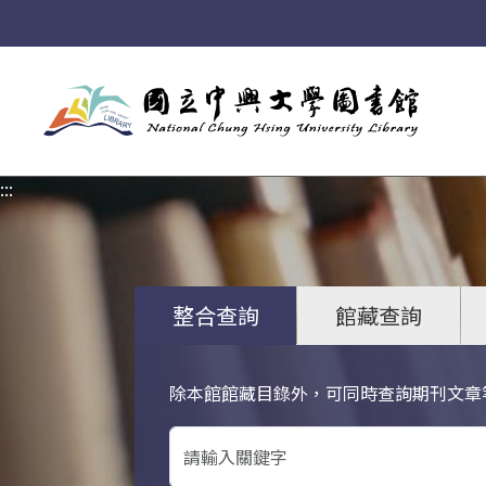
:::
:::
整合查詢
館藏查詢
除本館館藏目錄外，可同時查詢期刊文章
關鍵字搜尋