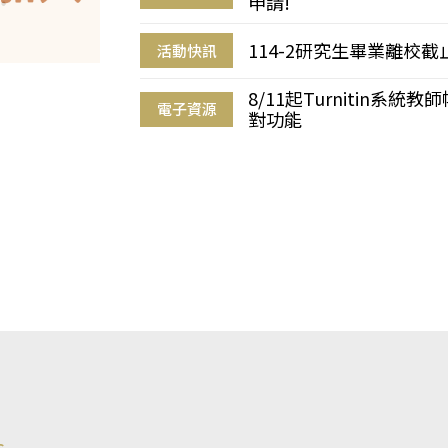
申請!
114-2研究生畢業離校
活動快訊
8/11起Turnitin系
電子資源
對功能
s