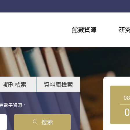
館藏資源
研
期刊檢索
資料庫檢索
0
等電子資源。
0
搜索
search