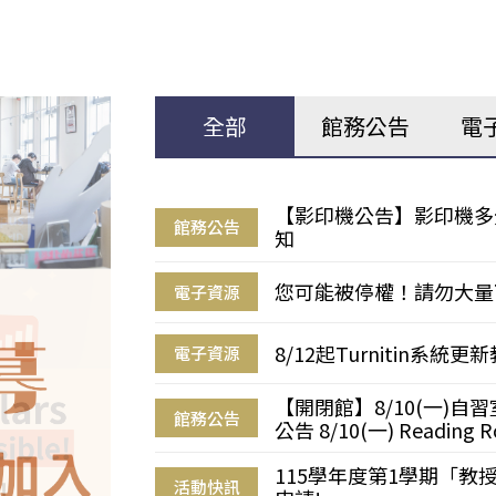
全部
館務公告
電
【影印機公告】影印機多
館務公告
知
您可能被停權！請勿大量
電子資源
8/12起Turnitin系
電子資源
【開閉館】8/10(一)
館務公告
公告 8/10(一) Reading R
115學年度第1學期「
活動快訊