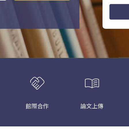
handshake
menu_book
館際合作
論文上傳