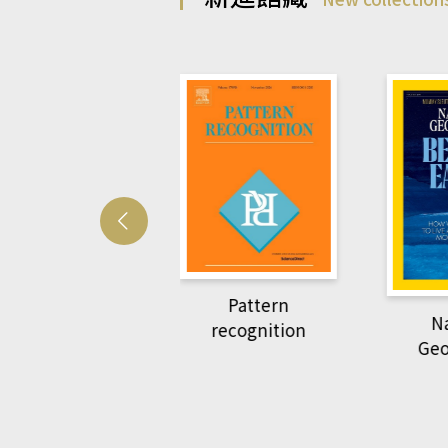
Harvar
Pattern
R
National
recognition
Geographic