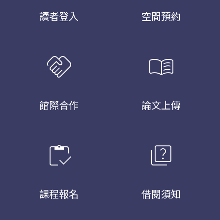
讀者登入
空間預約
handshake
menu_book
館際合作
論文上傳
inventory
quiz
課程報名
借閱須知