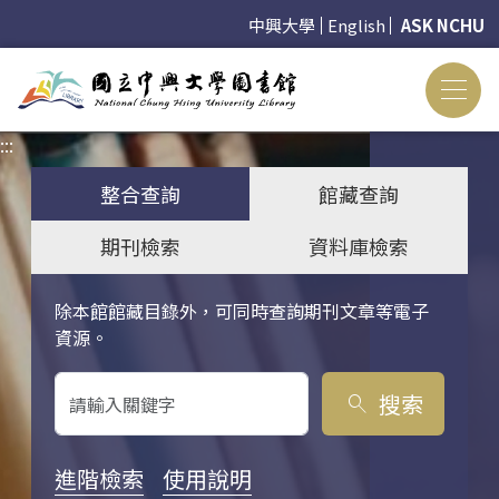
中興大學
English
ASK NCHU
:::
:::
整合查詢
館藏查詢
期刊檢索
資料庫檢索
除本館館藏目錄外，可同時查詢期刊文章等電子
關鍵字搜尋
資源。
搜索
search
進階檢索
使用說明