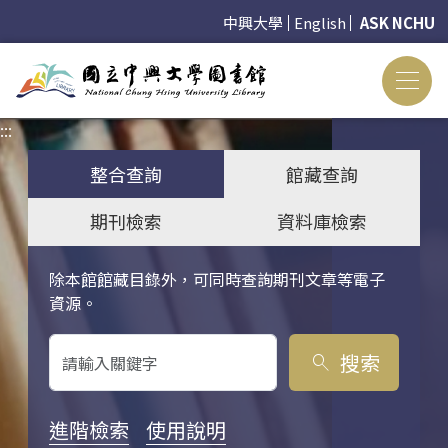
中興大學
English
ASK NCHU
:::
:::
整合查詢
館藏查詢
期刊檢索
資料庫檢索
除本館館藏目錄外，可同時查詢期刊文章等電子
關鍵字搜尋
資源。
搜索
search
進階檢索
使用說明