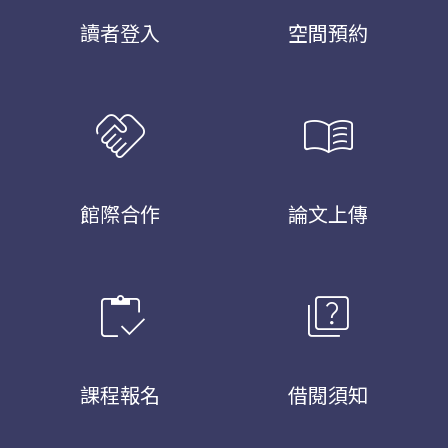
讀者登入
空間預約
handshake
menu_book
館際合作
論文上傳
inventory
quiz
課程報名
借閱須知