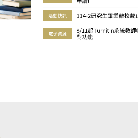
申請!
114-2研究生畢業離校
活動快訊
8/11起Turnitin系
電子資源
對功能
s