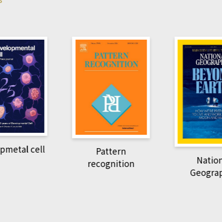
pmetal cell
Pattern
Natio
recognition
Geogra