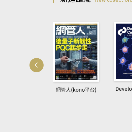
Develo
網管人(kono平台)
中英語教室(AEB
lking Library平
台)