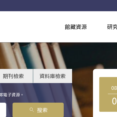
館藏資源
研
期刊檢索
資料庫檢索
0
等電子資源。
0
搜索
search