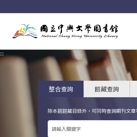
:::
:::
整合查詢
館藏查詢
除本館館藏目錄外，可同時查詢期刊文章
關鍵字搜尋