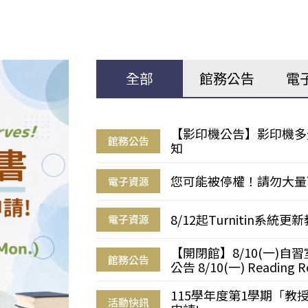
全部
館務公告
電
【影印機公告】影印機多
館務公告
知
您可能被停權！請勿大量
電子資源
8/12起Turnitin系
電子資源
【開閉館】8/10(一)
館務公告
公告 8/10(一) Reading R
115學年度第1學期「
活動快訊