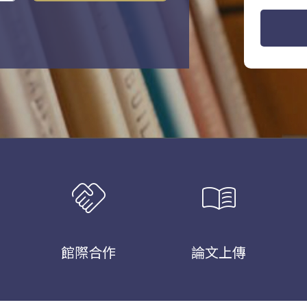
handshake
menu_book
館際合作
論文上傳