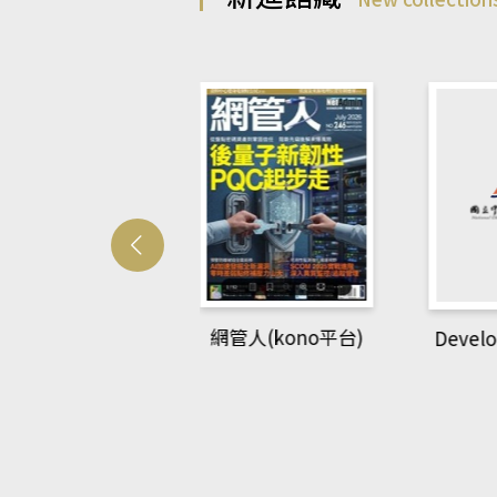
Develo
網管人(kono平台)
中英語教室(AEB
lking Library平
台)