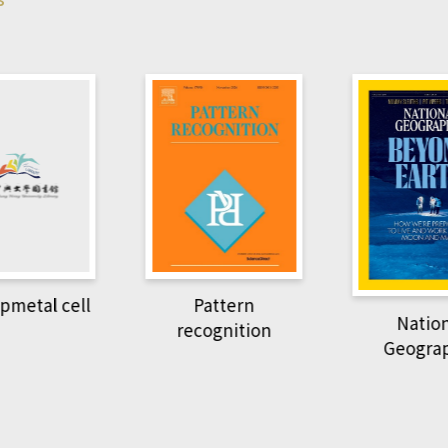
pmetal cell
Pattern
Natio
recognition
Geogra