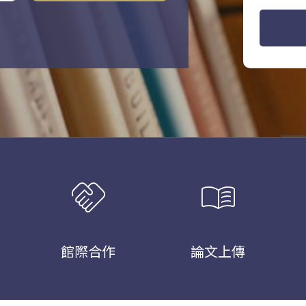
handshake
menu_book
館際合作
論文上傳