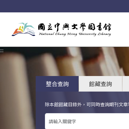
:::
:::
整合查詢
館藏查詢
除本館館藏目錄外，可同時查詢期刊文章
關鍵字搜尋