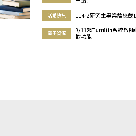
申請!
114-2研究生畢業離校
活動快訊
8/11起Turnitin系
電子資源
對功能
s