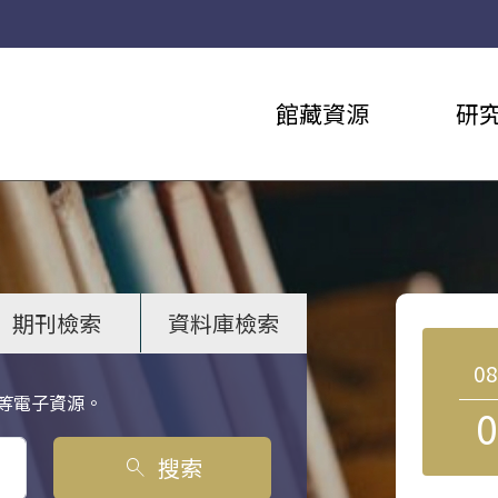
館藏資源
研
期刊檢索
資料庫檢索
0
等電子資源。
0
搜索
search