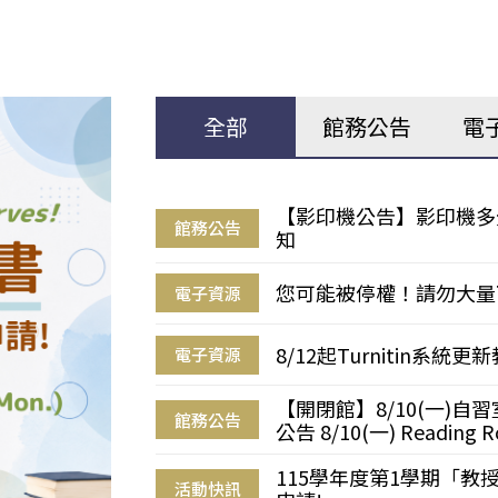
全部
館務公告
電
【影印機公告】影印機多
館務公告
知
您可能被停權！請勿大量
電子資源
8/12起Turnitin系
電子資源
【開閉館】8/10(一)
館務公告
公告 8/10(一) Reading R
115學年度第1學期「
活動快訊