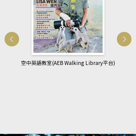
台)
網管人(kono平台)