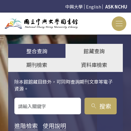
中興大學
English
ASK NCHU
:::
:::
整合查詢
館藏查詢
期刊檢索
資料庫檢索
除本館館藏目錄外，可同時查詢期刊文章等電子
關鍵字搜尋
資源。
搜索
search
進階檢索
使用說明