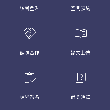
讀者登入
空間預約
handshake
menu_book
館際合作
論文上傳
inventory
quiz
課程報名
借閱須知