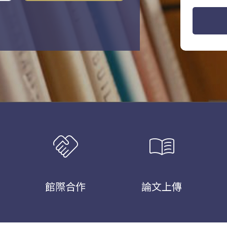
handshake
menu_book
館際合作
論文上傳