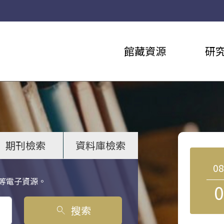
館藏資源
研
期刊檢索
資料庫檢索
0
等電子資源。
0
搜索
search