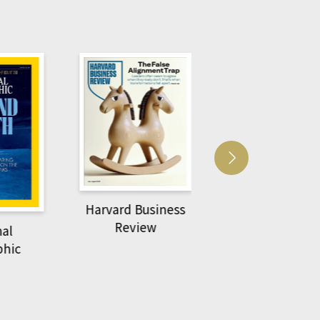
usiness
ACS Catalysi
萌動力一頁漫畫學生
ew
物力學