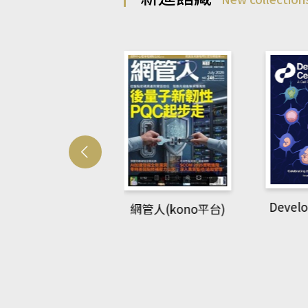
Developmetal cell
管人(kono平台)
P
rec