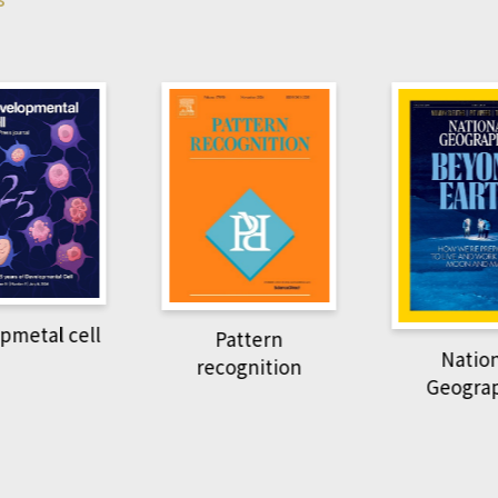
Harvard B
attern
Revi
National
ognition
Geographic