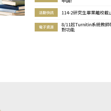
申請!
114-2研究生畢業離校
活動快訊
8/11起Turnitin系
電子資源
對功能
s