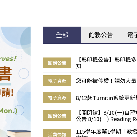
全部
館務公告
電
【影印機公告】影印機多
館務公告
知
您可能被停權！請勿大量
電子資源
8/12起Turnitin系
電子資源
【開閉館】8/10(一)
館務公告
公告 8/10(一) Reading R
115學年度第1學期「
活動快訊