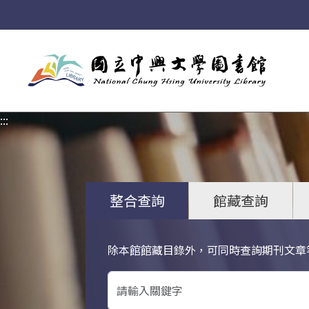
:::
:::
整合查詢
館藏查詢
除本館館藏目錄外，可同時查詢期刊文章
關鍵字搜尋