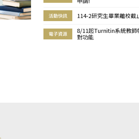
申請!
114-2研究生畢業離校
活動快訊
8/11起Turnitin系
電子資源
對功能
s