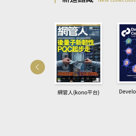
Develo
網管人(kono平台)
中英語教室(AEB
lking Library平
台)