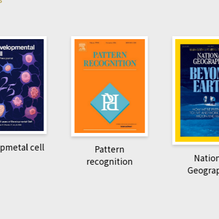
pmetal cell
Pattern
Natio
recognition
Geogra