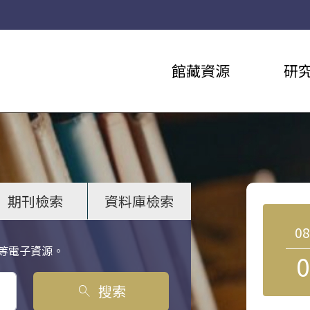
館藏資源
研
期刊檢索
資料庫檢索
0
等電子資源。
0
搜索
search