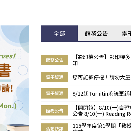
全部
館務公告
電
【影印機公告】影印機多
館務公告
知
您可能被停權！請勿大量
電子資源
8/12起Turnitin系
電子資源
【開閉館】8/10(一)
館務公告
公告 8/10(一) Reading R
115學年度第1學期「
活動快訊