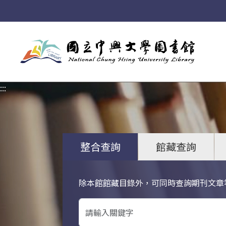
:::
:::
整合查詢
館藏查詢
除本館館藏目錄外，可同時查詢期刊文章
關鍵字搜尋