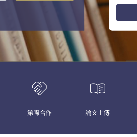
handshake
menu_book
館際合作
論文上傳