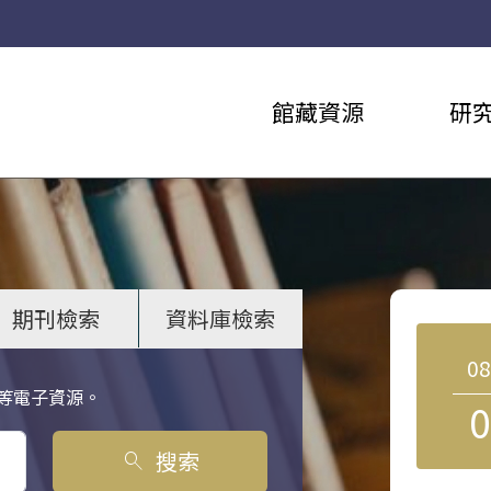
館藏資源
研
期刊檢索
資料庫檢索
0
等電子資源。
0
搜索
search