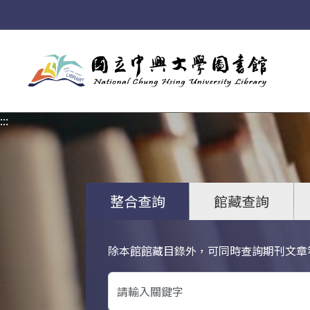
:::
:::
整合查詢
館藏查詢
除本館館藏目錄外，可同時查詢期刊文章
關鍵字搜尋