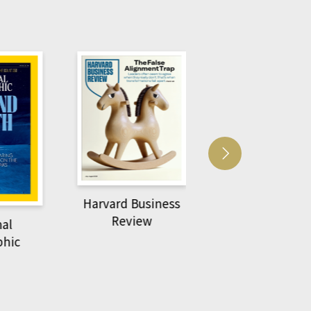
rvard Business
ACS 
萌動力一頁漫畫學生
Review
物力學