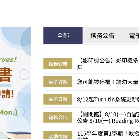
全部
館務公告
電
【影印機公告】影印機多
館務公告
知
您可能被停權！請勿大量
電子資源
8/12起Turnitin系
電子資源
【開閉館】8/10(一)
館務公告
公告 8/10(一) Reading R
115學年度第1學期「
活動快訊