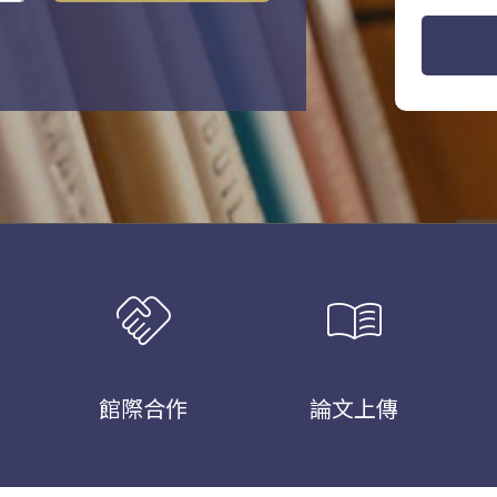
handshake
menu_book
館際合作
論文上傳