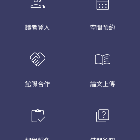
group
calendar_month
讀者登入
空間預約
handshake
menu_book
館際合作
論文上傳
inventory
quiz