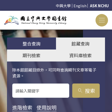
中興大學
English
ASK NCHU
:::
:::
整合查詢
館藏查詢
期刊檢索
資料庫檢索
除本館館藏目錄外，可同時查詢期刊文章等電子
關鍵字搜尋
資源。
搜索
search
進階檢索
使用說明