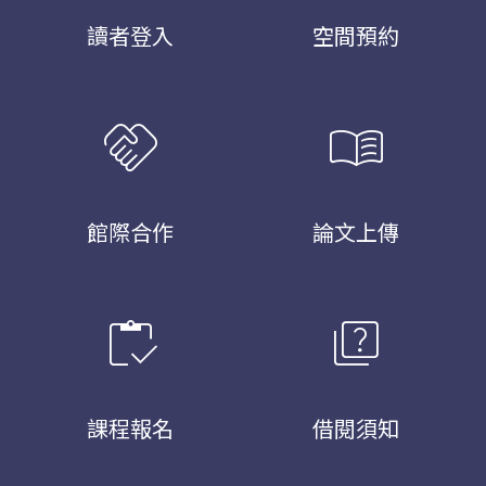
讀者登入
空間預約
handshake
menu_book
館際合作
論文上傳
inventory
quiz
課程報名
借閱須知