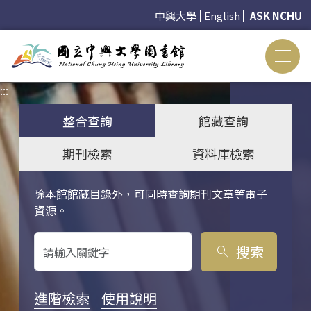
中興大學
English
ASK NCHU
:::
:::
整合查詢
館藏查詢
期刊檢索
資料庫檢索
除本館館藏目錄外，可同時查詢期刊文章等電子
關鍵字搜尋
資源。
搜索
search
進階檢索
使用說明