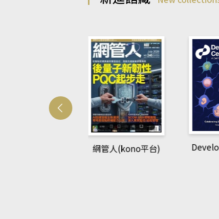
Develo
網管人(kono平台)
中英語教室(AEB
lking Library平
台)