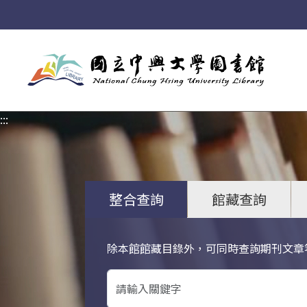
:::
:::
整合查詢
館藏查詢
除本館館藏目錄外，可同時查詢期刊文章
關鍵字搜尋