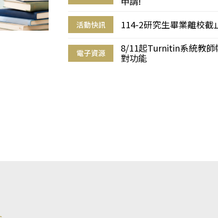
申請!
114-2研究生畢業離校
活動快訊
8/11起Turnitin系
電子資源
對功能
s