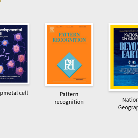
pmetal cell
Pattern
Natio
recognition
Geogra