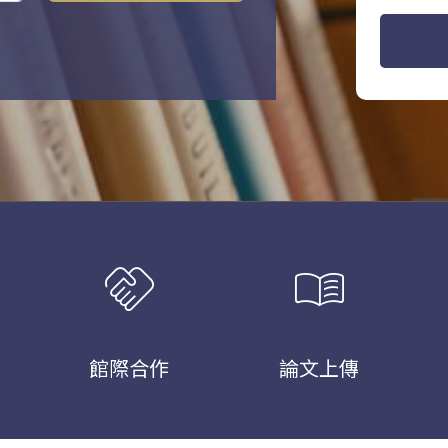
handshake
menu_book
館際合作
論文上傳