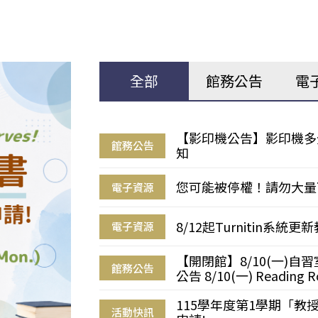
全部
館務公告
電
【影印機公告】影印機多
館務公告
知
您可能被停權！請勿大量
電子資源
8/12起Turnitin系
電子資源
【開閉館】8/10(一)
館務公告
公告 8/10(一) Reading R
115學年度第1學期「
活動快訊