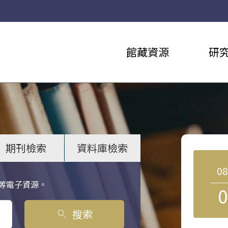
館藏資源
研
期刊檢索
資料庫檢索
0
等電子資源。
0
搜索
search