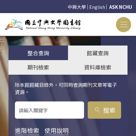
中興大學
English
ASK NCHU
:::
:::
整合查詢
館藏查詢
期刊檢索
資料庫檢索
除本館館藏目錄外，可同時查詢期刊文章等電子
關鍵字搜尋
資源。
搜索
search
進階檢索
使用說明