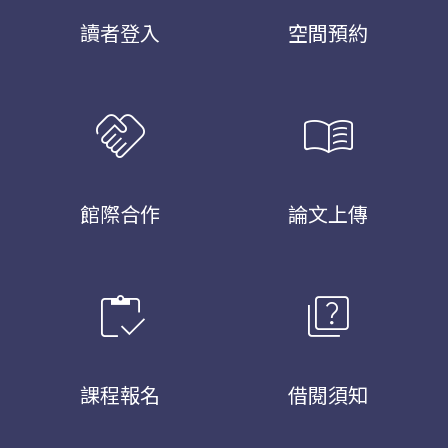
讀者登入
空間預約
handshake
menu_book
館際合作
論文上傳
inventory
quiz
課程報名
借閱須知