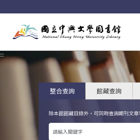
:::
:::
整合查詢
館藏查詢
除本館館藏目錄外，可同時查詢期刊文章
關鍵字搜尋