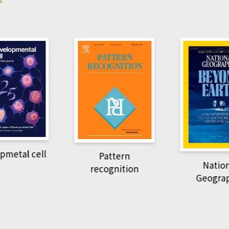
pmetal cell
Pattern
Natio
recognition
Geogra