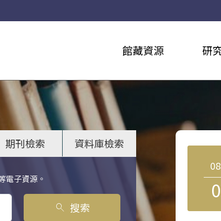
館藏資源
研
期刊檢索
資料庫檢索
0
等電子資源。
0
搜索
search