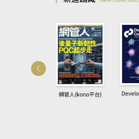
Develo
網管人(kono平台)
中英語教室(AEB
lking Library平
台)