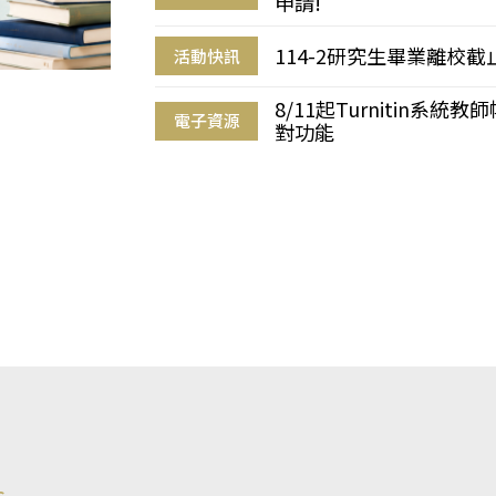
申請!
114-2研究生畢業離校
活動快訊
8/11起Turnitin系
電子資源
對功能
s