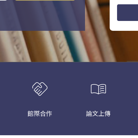
handshake
menu_book
館際合作
論文上傳