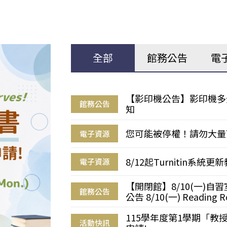
全部
館務公告
電
【影印機公告】影印機多
館務公告
知
您可能被停權！請勿大量
電子資源
8/12起Turnitin系
電子資源
【開閉館】8/10(一)
館務公告
公告 8/10(一) Reading R
115學年度第1學期「
活動快訊