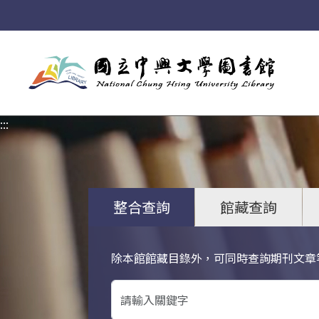
:::
:::
整合查詢
館藏查詢
除本館館藏目錄外，可同時查詢期刊文章
關鍵字搜尋