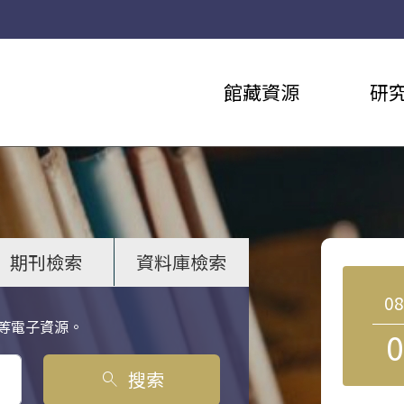
館藏資源
研
期刊檢索
資料庫檢索
0
等電子資源。
0
搜索
search