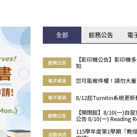
全部
館務公告
電
【影印機公告】影印機多
館務公告
知
您可能被停權！請勿大量
電子資源
8/12起Turnitin系
電子資源
【開閉館】8/10(一)
館務公告
公告 8/10(一) Reading R
115學年度第1學期「
活動快訊