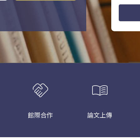
handshake
menu_book
館際合作
論文上傳