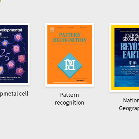
pmetal cell
Pattern
Natio
recognition
Geogra