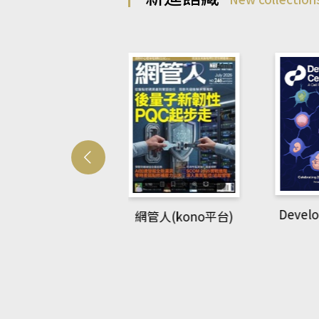
Develo
網管人(kono平台)
中英語教室(AEB
lking Library平
台)