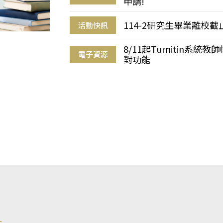
申請!
114-2研究生畢業離校
活動快訊
8/11起Turnitin系
電子資源
對功能
s